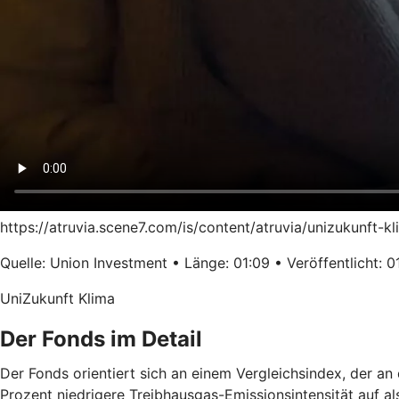
https://atruvia.scene7.com/is/content/atruvia/unizukunft-
Quelle: Union Investment • Länge: 01:09 • Veröffentlicht: 0
UniZukunft Klima
Der Fonds im Detail
Der Fonds orientiert sich an einem Vergleichsindex, der a
Prozent niedrigere Treibhausgas-Emissionsintensität auf a