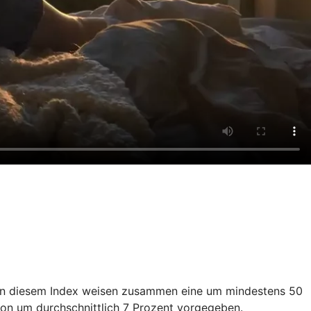
en in diesem Index weisen zusammen eine um mindestens 50
ion um durchschnittlich 7 Prozent vorgegeben.