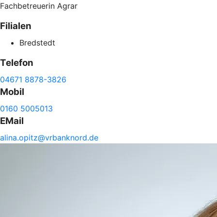
Fachbetreuerin Agrar
Filialen
Bredstedt
Telefon
04671 8878-3826
Mobil
0160 5005013
EMail
alina.
opitz@
vrbanknord.de