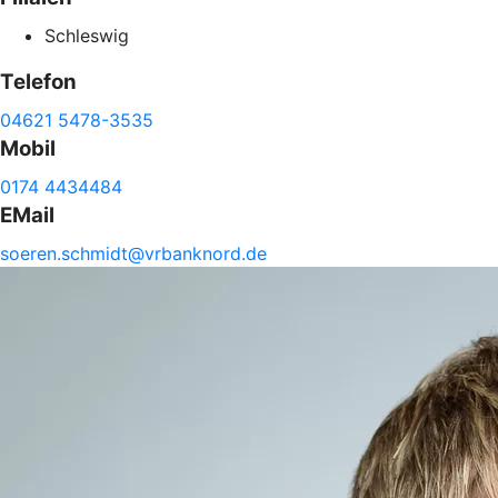
Schleswig
Telefon
04621 5478-3535
Mobil
0174 4434484
EMail
soeren.
schmidt@
vrbanknord.de