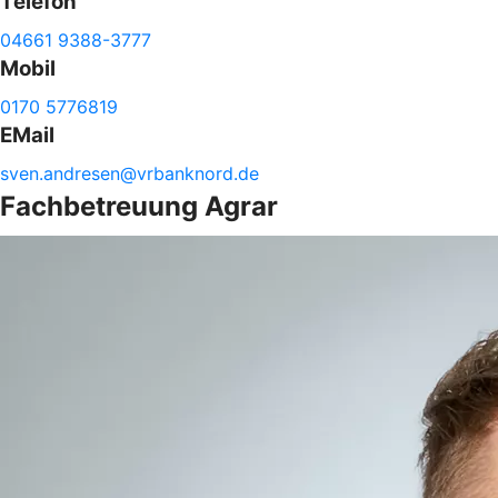
Telefon
04661 9388-3777
Mobil
0170 5776819
EMail
sven.
andresen@
vrbanknord.de
Fachbetreuung Agrar