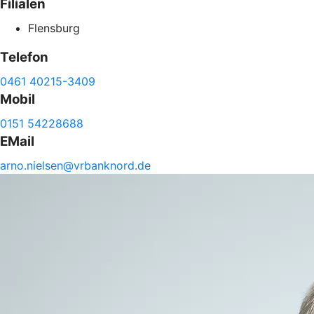
Filialen
Flensburg
Telefon
0461 40215-3409
Mobil
0151 54228688
EMail
arno.
nielsen@
vrbanknord.de