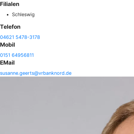
Filialen
Schleswig
Telefon
04621 5478-3178
Mobil
0151 64956811
EMail
susanne.
geerts@
vrbanknord.de