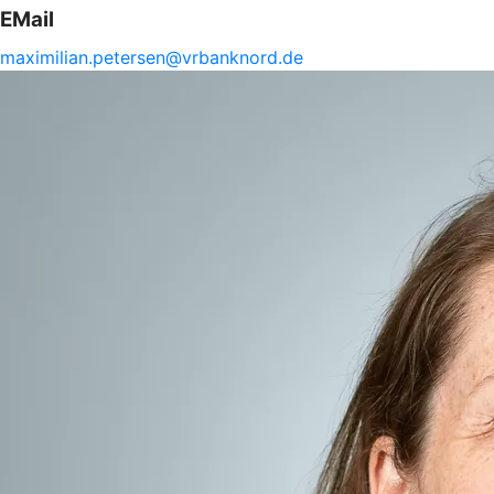
EMail
maximilian.
petersen@
vrbanknord.de