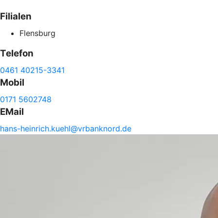
Filialen
Flensburg
Telefon
0461 40215-3341
Mobil
0171 5602748
EMail
hans-
heinrich.
kuehl@
vrbanknord.de