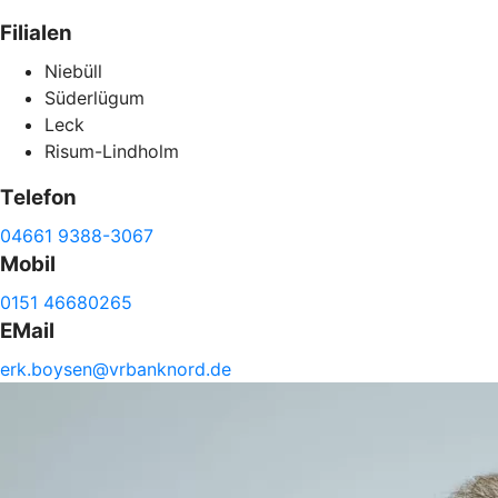
Filialen
Niebüll
Süderlügum
Leck
Risum-Lindholm
Telefon
04661 9388-3067
Mobil
0151 46680265
EMail
erk.
boysen@
vrbanknord.de