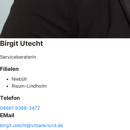
Birgit
Utecht
Serviceberaterin
Filialen
Niebüll
Risum-Lindholm
Telefon
04661 9388-3472
EMail
birgit.
utecht@
vrbanknord.de