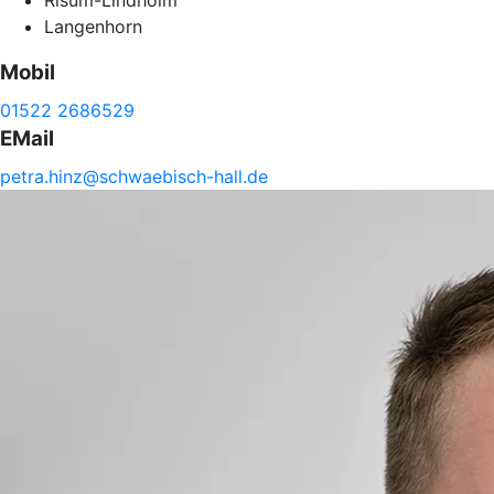
Risum-Lindholm
Langenhorn
Mobil
01522 2686529
EMail
petra.
hinz@
schwaebisch-
hall.de