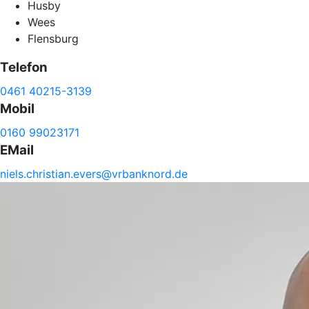
Husby
Wees
Flensburg
Telefon
0461 40215-3139
Mobil
0160 99023171
EMail
niels.
christian.
evers@
vrbanknord.de