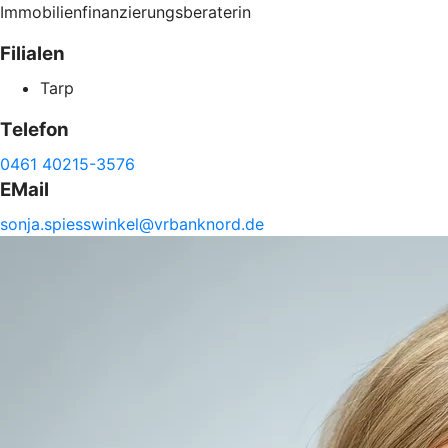
Immobilienfinanzierungsberaterin
Filialen
Tarp
Telefon
0461 40215-3576
EMail
sonja.
spiesswinkel@
vrbanknord.de