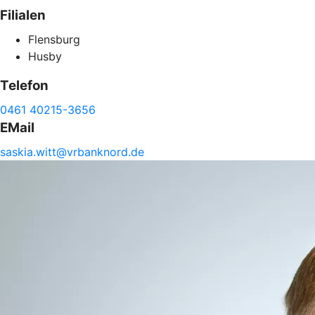
Filialen
Flensburg
Husby
Telefon
0461 40215-3656
EMail
saskia.
witt@
vrbanknord.de