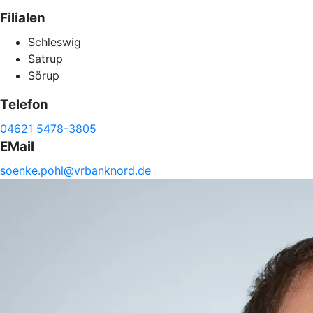
Filialen
Schleswig
Satrup
Sörup
Telefon
04621 5478-3805
EMail
soenke.
pohl@
vrbanknord.de