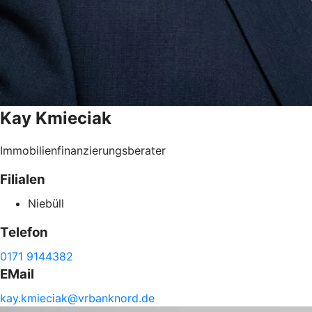
Kay
Kmieciak
Immobilienfinanzierungsberater
Filialen
Niebüll
Telefon
0171 9144382
EMail
kay.
kmieciak@
vrbanknord.de