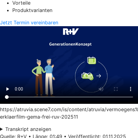
Vorteile
Produktvarianten
Jetzt Termin vereinbaren
https://atruvia.scene7.com/is/content/atruvia/vermoege
erklaerfilm-gema-frei-ruv-202511
Transkript anzeigen
Quelle: R+V • Länge: 01:49 • Veröffentlicht: 01.11.2025