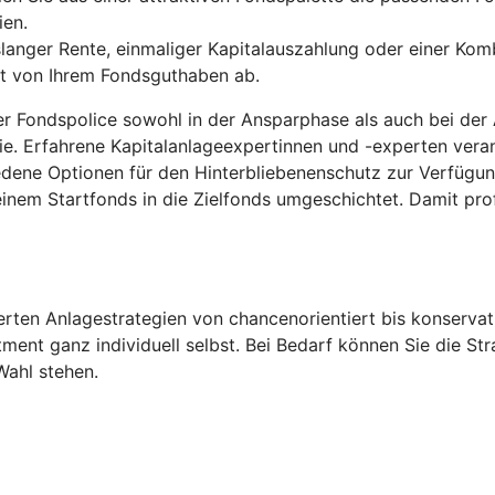
ien.
anger Rente, einmaliger Kapitalauszahlung oder einer Komb
gt von Ihrem Fondsguthaben ab.
der Fondspolice sowohl in der Ansparphase als auch bei der
ie. Erfahrene Kapitalanlageexpertinnen und -experten ver
edene Optionen für den Hinterbliebenenschutz zur Verfügu
inem Startfonds in die Zielfonds umgeschichtet. Damit pro
ten Anlagestrategien von chancenorientiert bis konservati
tment ganz individuell selbst. Bei Bedarf können Sie die S
Wahl stehen.