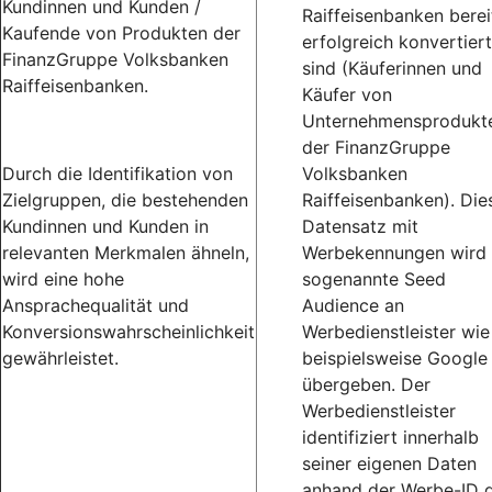
Kundinnen und Kunden /
Raiffeisenbanken berei
Kaufende von Produkten der
erfolgreich konvertiert
FinanzGruppe Volksbanken
sind (Käuferinnen und
Raiffeisenbanken.
Käufer von
Unternehmensprodukt
der FinanzGruppe
Durch die Identifikation von
Volksbanken
Zielgruppen, die bestehenden
Raiffeisenbanken). Die
Kundinnen und Kunden in
Datensatz mit
relevanten Merkmalen ähneln,
Werbekennungen wird 
wird eine hohe
sogenannte Seed
Ansprachequalität und
Audience an
Konversionswahrscheinlichkeit
Werbedienstleister wie
gewährleistet.
beispielsweise Google
übergeben. Der
Werbedienstleister
identifiziert innerhalb
seiner eigenen Daten
anhand der Werbe-ID d