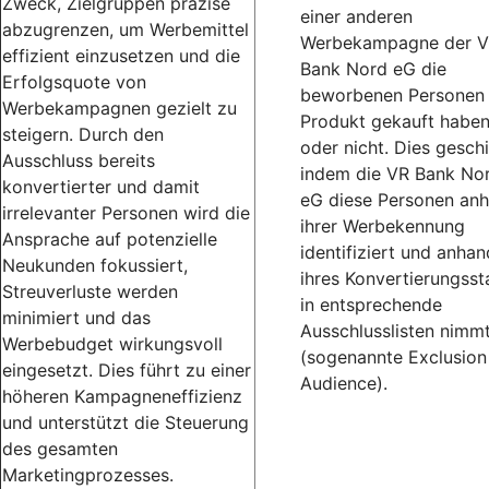
Zweck, Zielgruppen präzise
einer anderen
abzugrenzen, um Werbemittel
Werbekampagne der 
effizient einzusetzen und die
Bank Nord eG die
Erfolgsquote von
beworbenen Personen
Werbekampagnen gezielt zu
Produkt gekauft habe
steigern. Durch den
oder nicht. Dies geschi
Ausschluss bereits
indem die VR Bank No
konvertierter und damit
eG diese Personen an
irrelevanter Personen wird die
ihrer Werbekennung
Ansprache auf potenzielle
identifiziert und anhan
Neukunden fokussiert,
ihres Konvertierungsst
Streuverluste werden
in entsprechende
minimiert und das
Ausschlusslisten nimm
Werbebudget wirkungsvoll
(sogenannte Exclusion
eingesetzt. Dies führt zu einer
Audience).
höheren Kampagneneffizienz
und unterstützt die Steuerung
des gesamten
Marketingprozesses.