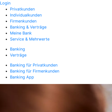
Login
Privatkunden
Individualkunden
Firmenkunden
Banking & Verträge
Meine Bank
Service & Mehrwerte
Banking
Verträge
Banking für Privatkunden
Banking für Firmenkunden
Banking App