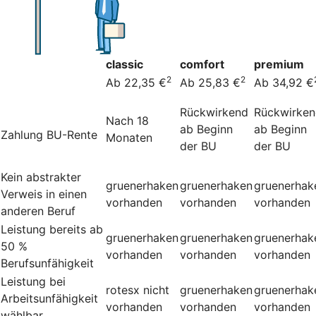
classic
comfort
premium
2
2
Ab 22,35 €
Ab 25,83 €
Ab 34,92 €
Rückwirkend
Rückwirke
Nach 18
ab Beginn
ab Beginn
Zahlung BU-Rente
Monaten
der BU
der BU
Kein abstrakter
gruenerhaken
gruenerhaken
gruenerhak
Verweis in einen
vorhanden
vorhanden
vorhanden
anderen Beruf
Leistung bereits ab
gruenerhaken
gruenerhaken
gruenerhak
50 %
vorhanden
vorhanden
vorhanden
Berufsunfähigkeit
Leistung bei
rotesx
nicht
gruenerhaken
gruenerhak
Arbeitsunfähigkeit
vorhanden
vorhanden
vorhanden
wählbar