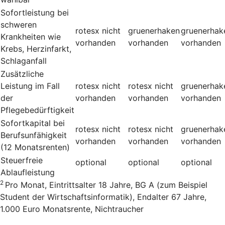
Sofortleistung bei
schweren
rotesx
nicht
gruenerhaken
gruenerhak
Krankheiten wie
vorhanden
vorhanden
vorhanden
Krebs, Herzinfarkt,
Schlaganfall
Zusätzliche
Leistung im Fall
rotesx
nicht
rotesx
nicht
gruenerhak
der
vorhanden
vorhanden
vorhanden
Pflegebedürftigkeit
Sofortkapital bei
rotesx
nicht
rotesx
nicht
gruenerhak
Berufsunfähigkeit
vorhanden
vorhanden
vorhanden
(12 Monatsrenten)
Steuerfreie
optional
optional
optional
Ablaufleistung
2
Pro Monat, Eintrittsalter 18 Jahre, BG A (zum Beispiel
Student der Wirtschaftsinformatik), Endalter 67 Jahre,
1.000 Euro Monatsrente, Nichtraucher